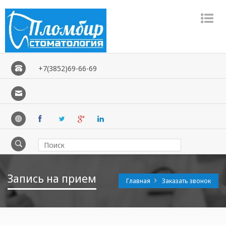
Рџ
Рј
+7(3852)69-66-69
Запись на прием
Главная
Заказать звонок