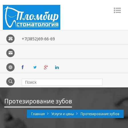
Рџ
Рј
+7(3852)69-66-69
Протезирование зубов
Главная
Услуги и цены
Протезирование зубов